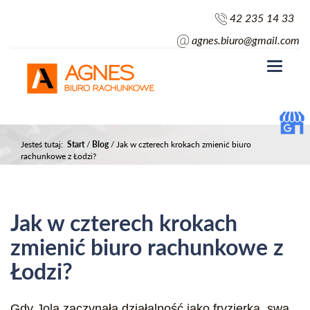
42 235 14 33
agnes.biuro@gmail.com
Toggle
navigati
Jesteś tutaj:
Start
/
Blog
/
Jak w czterech krokach zmienić biuro
rachunkowe z Łodzi?
Jak w czterech krokach
zmienić biuro rachunkowe z
Łodzi?
Gdy Jola zaczynała działalność jako fryzjerka, swą