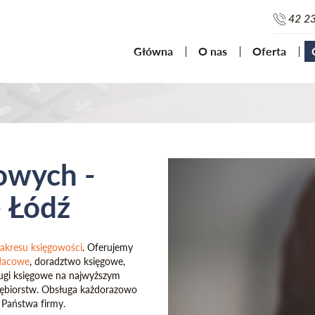
42 2
Główna
O nas
Oferta
owych -
 Łódź
zakresu księgowości
. Oferujemy
płacowe
, doradztwo księgowe,
ługi księgowe na najwyższym
siębiorstw. Obsługa każdorazowo
 Państwa firmy.