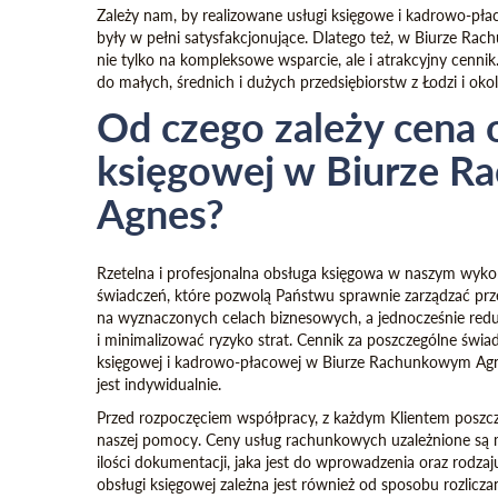
Zależy nam, by realizowane usługi księgowe i kadrowo-pł
były w pełni satysfakcjonujące. Dlatego też, w Biurze R
nie tylko na kompleksowe wsparcie, ale i atrakcyjny cennik
do małych, średnich i dużych przedsiębiorstw z Łodzi i okol
Od czego zależy cena 
księgowej w Biurze 
Agnes?
Rzetelna i profesjonalna obsługa księgowa w naszym wyk
świadczeń, które pozwolą Państwu sprawnie zarządzać prze
na wyznaczonych celach biznesowych, a jednocześnie red
i minimalizować ryzyko strat. Cennik za poszczególne świad
księgowej i kadrowo-płacowej w Biurze Rachunkowym Agn
jest indywidualnie.
Przed rozpoczęciem współpracy, z każdym Klientem poszcze
naszej pomocy. Ceny usług rachunkowych uzależnione są m.
ilości dokumentacji, jaka jest do wprowadzenia oraz rodzaj
obsługi księgowej zależna jest również od sposobu rozliczan