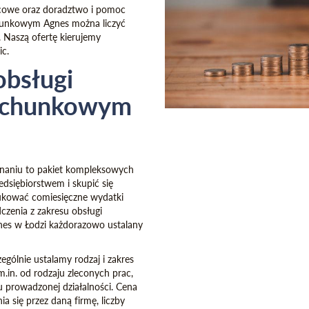
acowe oraz doradztwo i pomoc
achunkowym Agnes można liczyć
. Naszą ofertę kierujemy
ic.
obsługi
Rachunkowym
onaniu to pakiet kompleksowych
dsiębiorstwem i skupić się
ukować comiesięczne wydatki
czenia z zakresu obsługi
es w Łodzi każdorazowo ustalany
gólnie ustalamy rodzaj i zakres
in. od rodzaju zleconych prac,
u prowadzonej działalności. Cena
ia się przez daną firmę, liczby