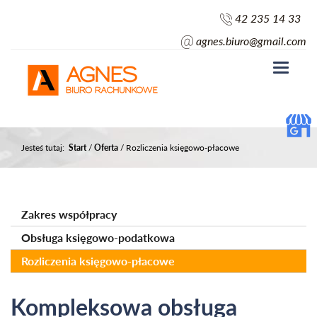
42 235 14 33
agnes.biuro@gmail.com
Toggle
navigati
Jesteś tutaj:
Start
/
Oferta
/
Rozliczenia księgowo-płacowe
Zakres współpracy
Obsługa księgowo-podatkowa
Rozliczenia księgowo-płacowe
Kompleksowa obsługa