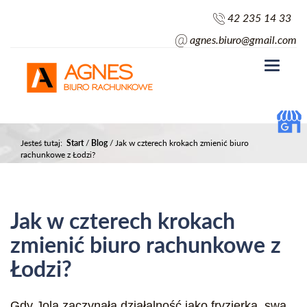
42 235 14 33
agnes.biuro@gmail.com
Toggle
navigati
Jesteś tutaj:
Start
/
Blog
/
Jak w czterech krokach zmienić biuro
rachunkowe z Łodzi?
Jak w czterech krokach
zmienić biuro rachunkowe z
Łodzi?
Gdy Jola zaczynała działalność jako fryzjerka, swą